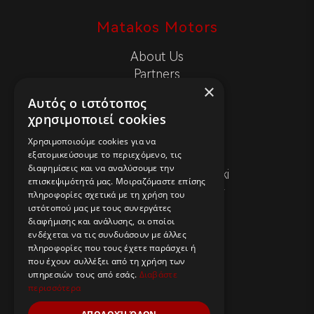
Matakos Motors
About Us
Partners
×
News & Articles
Αυτός ο ιστότοπος
χρησιμοποιεί cookies
Contact
Χρησιμοποιούμε cookies για να
εξατομικεύσουμε το περιεχόμενο, τις
+30 2310548022
διαφημίσεις και να αναλύσουμε την
Lagkada 120, Thessaloniki
επισκεψιμότητά μας. Μοιραζόμαστε επίσης
info@matakosmotors.gr
πληροφορίες σχετικά με τη χρήση του
ιστότοπού μας με τους συνεργάτες
διαφήμισης και ανάλυσης, οι οποίοι
Useful Pages
ενδέχεται να τις συνδυάσουν με άλλες
πληροφορίες που τους έχετε παράσχει ή
Privacy Policy
που έχουν συλλέξει από τη χρήση των
Cookies Policy
υπηρεσιών τους από εσάς.
Διαβάστε
περισσότερα